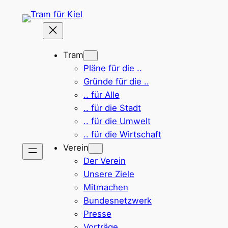
Zum
Inhalt
springen
Tram
Pläne für die ..
Gründe für die ..
.. für Alle
.. für die Stadt
.. für die Umwelt
.. für die Wirtschaft
Verein
Der Verein
Unsere Ziele
Mitmachen
Bundesnetzwerk
Presse
Vorträge