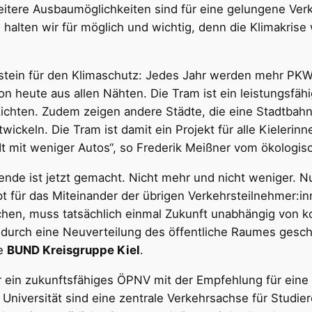
Weitere Ausbaumöglichkeiten sind für eine gelungene Ve
lten wir für möglich und wichtig, denn die Klimakrise w
Baustein für den Klimaschutz: Jedes Jahr werden mehr PK
on heute aus allen Nähten. Die Tram ist ein leistungsfäh
ichten. Zudem zeigen andere Städte, die eine Stadtbahn
ickeln. Die Tram ist damit ein Projekt für alle Kielerinn
t mit weniger Autos“, so Frederik Meißner vom ökologi
wende ist jetzt gemacht. Nicht mehr und nicht weniger. Nu
t für das Miteinander der übrigen Verkehrsteilnehmer:in
eichen, muss tatsächlich einmal Zukunft unabhängig vo
r durch eine Neuverteilung des öffentliche Raumes gesc
ie
BUND Kreisgruppe Kiel
.
r ein zukunftsfähiges ÖPNV mit der Empfehlung für eine T
Universität sind eine zentrale Verkehrsachse für Studie