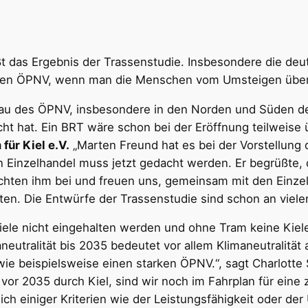
t das Ergebnis der Trassenstudie. Insbesondere die deu
ktiven ÖPNV, wenn man die Menschen vom Umsteigen über
bau des ÖPNV, insbesondere in den Norden und Süden der
cht hat. Ein BRT wäre schon bei der Eröffnung teilweise
für Kiel e.V.
„Marten Freund hat es bei der Vorstellung 
Einzelhandel muss jetzt gedacht werden. Er begrüßte, d
ichten ihm bei und freuen uns, gemeinsam mit den Einze
ten. Die Entwürfe der Trassenstudie sind schon an viele
ele nicht eingehalten werden und ohne Tram keine Kiele
eutralität bis 2035 bedeutet vor allem Klimaneutralität 
wie beispielsweise einen starken ÖPNV.“, sagt Charlotte
vor 2035 durch Kiel, sind wir noch im Fahrplan für eine 
lich einiger Kriterien wie der Leistungsfähigkeit oder de